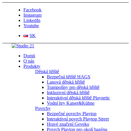
Facebook
Instagram
LinkedIn
Youtube
SK
Domů
O nás
Produkty
Dětská hřiště
Bezpečná hřiště HAGS
Lanová dětská hřiště
Trampolíny pro dětská hřiště
Inkluzivní dětská hřiště
Interaktivní dětská hřiště Playnetic
Vodní hry Kaiser&Kühne
Povrchy
Bezpečné povrchy Playtop
Interaktivní povrch Playtop Street
Hravé značení Geveko
Povrch Playtop pro okolí bazénu