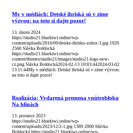
My v médiách: Detské ihriská sú v zime
výzvou: na toto si dajte pozor!
13. února 2024
https://studio21.bluekiwi.online/wp-
content/uploads/2016/09/detske-ihrisko-zohor-3.jpg
1920
2560
Slávka Boldocká
https://studio21.bluekiwi.online/wp-
content/themes/studio21/images/studio21-logo-new-
cz.png
Slávka Boldocká
2024-02-13 10:03:44
2024-03-02
13:11:44
My v médiách: Detské ihriská sú v zime výzvou:
na toto si dajte pozor!
Realizácia: Vydarená premena vnútrobloku
Na hlinách
13. prosince 2023
https://studio21.bluekiwi.online/wp-
content/uploads/2023/12/2-1.jpg
1389
2000
Slávka
Boldocká
https://studio21.bluekiwi.online/wp-