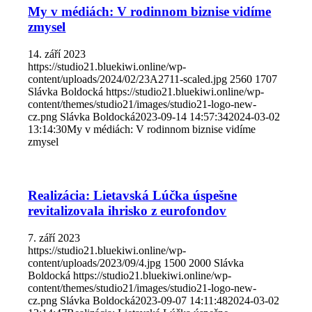
My v médiách: V rodinnom biznise vidíme
zmysel
14. září 2023
https://studio21.bluekiwi.online/wp-
content/uploads/2024/02/23A2711-scaled.jpg
2560
1707
Slávka Boldocká
https://studio21.bluekiwi.online/wp-
content/themes/studio21/images/studio21-logo-new-
cz.png
Slávka Boldocká
2023-09-14 14:57:34
2024-03-02
13:14:30
My v médiách: V rodinnom biznise vidíme
zmysel
Realizácia: Lietavská Lúčka úspešne
revitalizovala ihrisko z eurofondov
7. září 2023
https://studio21.bluekiwi.online/wp-
content/uploads/2023/09/4.jpg
1500
2000
Slávka
Boldocká
https://studio21.bluekiwi.online/wp-
content/themes/studio21/images/studio21-logo-new-
cz.png
Slávka Boldocká
2023-09-07 14:11:48
2024-03-02