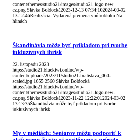
content/themes/studio21/images/studio21-logo-new-
cz.png
Slávka Boldocká
2023-12-13 07:34:10
2024-03-02
13:12:46
Realizácia: Vydarená premena vnútrobloku Na
hlinách
Škandinávia môže byť príkladom pri tvorbe
inkluzívnych ihrísk
22. listopadu 2023
https://studio21.bluekiwi.online/wp-
content/uploads/2023/11/studio21-bratislava_060-
scaled.jpg
1655
2560
Slávka Boldocká
https://studio21.bluekiwi.online/wp-
content/themes/studio21/images/studio21-logo-new-
cz.png
Slávka Boldocká
2023-11-22 12:22:01
2024-03-02
13:13:35
Škandinávia môže byť príkladom pri tvorbe
inkluzívnych ihrísk
My v médiách: Seniorov môžu podporiť k
aktívnemu životu aj posilňovne v prírode