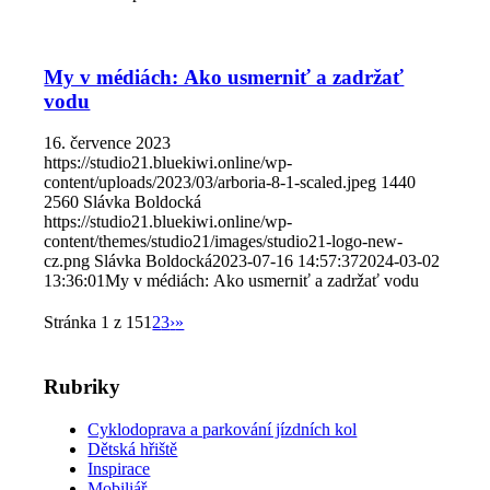
My v médiách: Ako usmerniť a zadržať
vodu
16. července 2023
https://studio21.bluekiwi.online/wp-
content/uploads/2023/03/arboria-8-1-scaled.jpeg
1440
2560
Slávka Boldocká
https://studio21.bluekiwi.online/wp-
content/themes/studio21/images/studio21-logo-new-
cz.png
Slávka Boldocká
2023-07-16 14:57:37
2024-03-02
13:36:01
My v médiách: Ako usmerniť a zadržať vodu
Stránka 1 z 15
1
2
3
›
»
Rubriky
Cyklodoprava a parkování jízdních kol
Dětská hřiště
Inspirace
Mobiliář