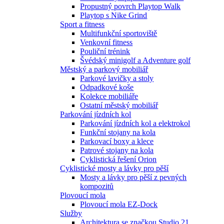
Propustný povrch Playtop Walk
Playtop s Nike Grind
Sport a fitness
Multifunkční sportoviště
Venkovní fitness
Pouliční trénink
Švédský minigolf a Adventure golf
Městský a parkový mobiliář
Parkové lavičky a stoly
Odpadkové koše
Kolekce mobiliáře
Ostatní městský mobiliář
Parkování jízdních kol
Parkování jízdních kol a elektrokol
Funkční stojany na kola
Parkovací boxy a klece
Patrové stojany na kola
Cyklistická řešení Orion
Cyklistické mosty a lávky pro pěší
Mosty a lávky pro pěší z pevných
kompozitů
Plovoucí mola
Plovoucí mola EZ-Dock
Služby
Architektura se značkou Studio 21