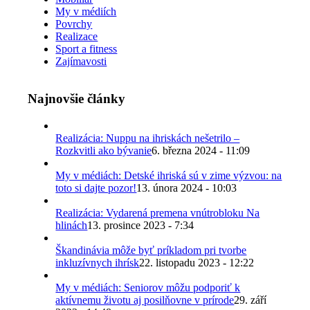
My v médiích
Povrchy
Realizace
Sport a fitness
Zajímavosti
Najnovšie články
Realizácia: Nuppu na ihriskách nešetrilo –
Rozkvitli ako bývanie
6. března 2024 - 11:09
My v médiách: Detské ihriská sú v zime výzvou: na
toto si dajte pozor!
13. února 2024 - 10:03
Realizácia: Vydarená premena vnútrobloku Na
hlinách
13. prosince 2023 - 7:34
Škandinávia môže byť príkladom pri tvorbe
inkluzívnych ihrísk
22. listopadu 2023 - 12:22
My v médiách: Seniorov môžu podporiť k
aktívnemu životu aj posilňovne v prírode
29. září