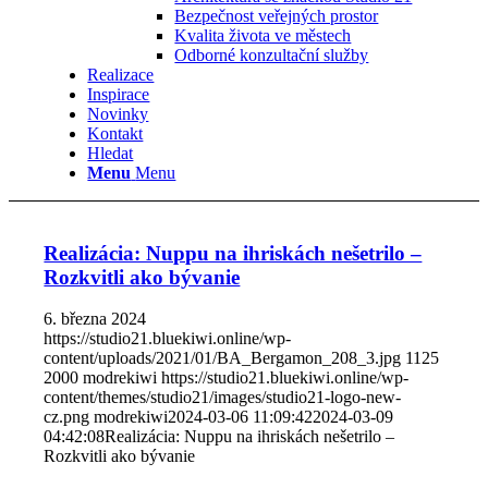
Bezpečnost veřejných prostor
Kvalita života ve městech
Odborné konzultační služby
Realizace
Inspirace
Novinky
Kontakt
Hledat
Menu
Menu
Realizácia: Nuppu na ihriskách nešetrilo –
Rozkvitli ako bývanie
6. března 2024
https://studio21.bluekiwi.online/wp-
content/uploads/2021/01/BA_Bergamon_208_3.jpg
1125
2000
modrekiwi
https://studio21.bluekiwi.online/wp-
content/themes/studio21/images/studio21-logo-new-
cz.png
modrekiwi
2024-03-06 11:09:42
2024-03-09
04:42:08
Realizácia: Nuppu na ihriskách nešetrilo –
Rozkvitli ako bývanie