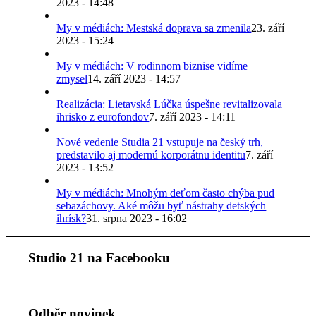
2023 - 14:48
My v médiách: Mestská doprava sa zmenila
23. září
2023 - 15:24
My v médiách: V rodinnom biznise vidíme
zmysel
14. září 2023 - 14:57
Realizácia: Lietavská Lúčka úspešne revitalizovala
ihrisko z eurofondov
7. září 2023 - 14:11
Nové vedenie Studia 21 vstupuje na český trh,
predstavilo aj modernú korporátnu identitu
7. září
2023 - 13:52
My v médiách: Mnohým deťom často chýba pud
sebazáchovy. Aké môžu byť nástrahy detských
ihrísk?
31. srpna 2023 - 16:02
Studio 21 na Facebooku
Odběr novinek