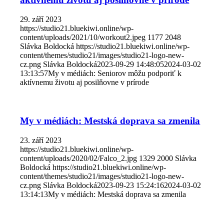
29. září 2023
https://studio21.bluekiwi.online/wp-
content/uploads/2021/10/workout2.jpeg
1177
2048
Slávka Boldocká
https://studio21.bluekiwi.online/wp-
content/themes/studio21/images/studio21-logo-new-
cz.png
Slávka Boldocká
2023-09-29 14:48:05
2024-03-02
13:13:57
My v médiách: Seniorov môžu podporiť k
aktívnemu životu aj posilňovne v prírode
My v médiách: Mestská doprava sa zmenila
23. září 2023
https://studio21.bluekiwi.online/wp-
content/uploads/2020/02/Falco_2.jpg
1329
2000
Slávka
Boldocká
https://studio21.bluekiwi.online/wp-
content/themes/studio21/images/studio21-logo-new-
cz.png
Slávka Boldocká
2023-09-23 15:24:16
2024-03-02
13:14:13
My v médiách: Mestská doprava sa zmenila