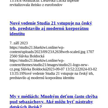
13:14:47
Realizácia: Lietavská Lúčka úspešne
revitalizovala ihrisko z eurofondov
Nové vedenie Studia 21 vstupuje na český
trh, predstavilo aj modernú korporátnu
identitu
7. září 2023
https://studio21.bluekiwi.online/wp-
content/uploads/2023/09/23A2638web-scaled.jpg
1707
2560
Slávka Boldocká
https://studio21.bluekiwi.online/wp-
content/themes/studio21/images/studio21-logo-new-
cz.png
Slávka Boldocká
2023-09-07 13:52:22
2024-03-02
13:35:19
Nové vedenie Studia 21 vstupuje na český trh,
predstavilo aj modernú korporátnu identitu
My v médiách: Mnohým deťom často chýba
pud sebazáchovy. Aké môžu byť nástrahy
detských ihrísk?