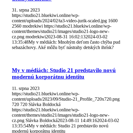
31. srpna 2023
https://studio21.bluekiwi.online/wp-
content/uploads/2024/02/ta3-video-jurik-scaled.jpg
1600
2560
modrekiwi
https://studio21.bluekiwi.online/wp-
content/themes/studio21/images/studio21-logo-new-
cz.png
modrekiwi
2023-08-31 16:02:13
2024-03-02
13:35:48
My v médiách: Mnohým deťom často chýba pud
sebazáchovy. Aké môžu byť nástrahy detských ihrísk?
My v médiách: Studio 21 predstavilo novú
modernú korporátnu identitu
11. srpna 2023
https://studio21.bluekiwi.online/wp-
content/uploads/2023/09/Studio-21_Profile_720x720.png
720
720
Slávka Boldocká
https://studio21.bluekiwi.online/wp-
content/themes/studio21/images/studio21-logo-new-
cz.png
Slávka Boldocká
2023-08-11 14:49:16
2024-03-02
13:35:54
My v médiách: Studio 21 predstavilo novú
modernú korporátnu identitu