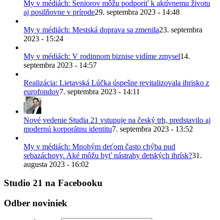
My v médiách: Seniorov môžu podporiť k aktívnemu životu
aj posilňovne v prírode
29. septembra 2023 - 14:48
My v médiách: Mestská doprava sa zmenila
23. septembra
2023 - 15:24
My v médiách: V rodinnom biznise vidíme zmysel
14.
septembra 2023 - 14:57
Realizácia: Lietavská Lúčka úspešne revitalizovala ihrisko z
eurofondov
7. septembra 2023 - 14:11
Nové vedenie Studia 21 vstupuje na český trh, predstavilo aj
modernú korporátnu identitu
7. septembra 2023 - 13:52
My v médiách: Mnohým deťom často chýba pud
sebazáchovy. Aké môžu byť nástrahy detských ihrísk?
31.
augusta 2023 - 16:02
Studio 21 na Facebooku
Odber noviniek