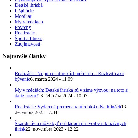
Detské ihriská
Inšpirácie
Mobiliár
My v médiách
Povrchy
Realizácie
Šport a fitness
Zaujímavosti
Najnovšie články
Realizácia: Nuppu na ihriskách nešetrilo – Rozkvitli ako
bývanie
6. marca 2024 - 11:09
My v médiách: Detské ihriská sú v zime výzvou: na toto si
dajte pozor!
13. februára 2024 - 10:03
Realizácia: Vydarená premena vnútrobloku Na hlinách
13.
decembra 2023 - 7:34
Škandinávia môže byť príkladom pri tvorbe inkluzívnych
ihrísk
22. novembra 2023 - 12:22