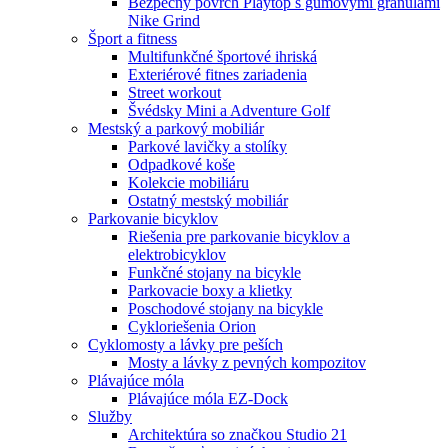
Bezpečný povrch Playtop s gumovými granulami
Nike Grind
Šport a fitness
Multifunkčné športové ihriská
Exteriérové fitnes zariadenia
Street workout
Švédsky Mini a Adventure Golf
Mestský a parkový mobiliár
Parkové lavičky a stolíky
Odpadkové koše
Kolekcie mobiliáru
Ostatný mestský mobiliár
Parkovanie bicyklov
Riešenia pre parkovanie bicyklov a
elektrobicyklov
Funkčné stojany na bicykle
Parkovacie boxy a klietky
Poschodové stojany na bicykle
Cykloriešenia Orion
Cyklomosty a lávky pre peších
Mosty a lávky z pevných kompozitov
Plávajúce móla
Plávajúce móla EZ-Dock
Služby
Architektúra so značkou Studio 21