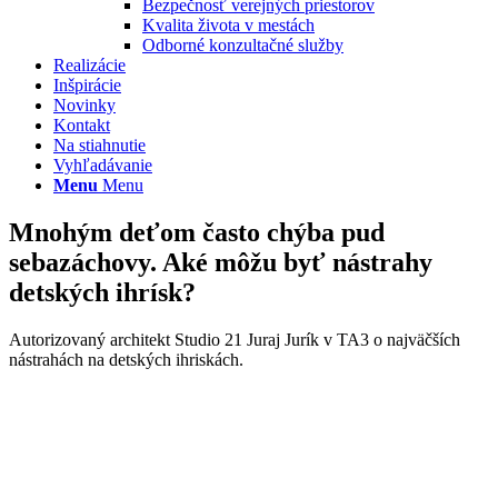
Bezpečnosť verejných priestorov
Kvalita života v mestách
Odborné konzultačné služby
Realizácie
Inšpirácie
Novinky
Kontakt
Na stiahnutie
Vyhľadávanie
Menu
Menu
Mnohým deťom často chýba pud
sebazáchovy. Aké môžu byť nástrahy
detských ihrísk?
Autorizovaný architekt Studio 21 Juraj Jurík v TA3 o najväčších
nástrahách na detských ihriskách.