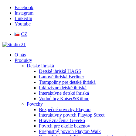
Facebook
Instagram
LinkedIn
Youtube
CZ
O nás
Produkty
Detské ihriská
Detské ihriská HAGS
Lanové ihriská Berliner
Trampolíny pre detské ihriská
Inkluzívne detské ihriská
Interaktívne detské ihriská
Vodné hry Kaiser&Kühne
Povrchy
Bezpečné povrchy Playtop
Interaktívny povrch Playtop Street
Hravé značenia Geveko
Povrch pre okolie bazénov
Priepustný povrch Playtop Walk