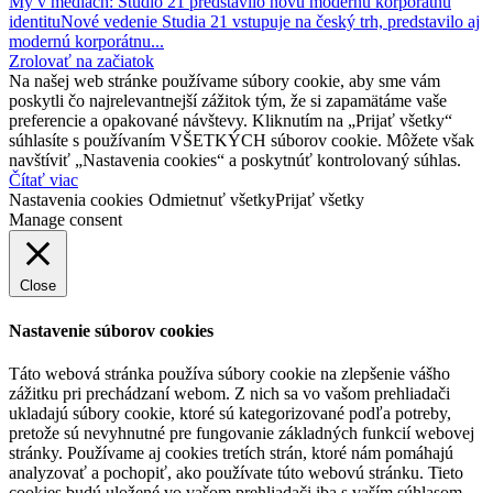
My v médiách: Studio 21 predstavilo novú modernú korporátnu
identitu
Nové vedenie Studia 21 vstupuje na český trh, predstavilo aj
modernú korporátnu...
Zrolovať na začiatok
Na našej web stránke používame súbory cookie, aby sme vám
poskytli čo najrelevantnejší zážitok tým, že si zapamätáme vaše
preferencie a opakované návštevy. Kliknutím na „Prijať všetky“
súhlasíte s používaním VŠETKÝCH súborov cookie. Môžete však
navštíviť „Nastavenia cookies“ a poskytnúť kontrolovaný súhlas.
Čítať viac
Nastavenia cookies
Odmietnuť všetky
Prijať všetky
Manage consent
Close
Nastavenie súborov cookies
Táto webová stránka používa súbory cookie na zlepšenie vášho
zážitku pri prechádzaní webom. Z nich sa vo vašom prehliadači
ukladajú súbory cookie, ktoré sú kategorizované podľa potreby,
pretože sú nevyhnutné pre fungovanie základných funkcií webovej
stránky. Používame aj cookies tretích strán, ktoré nám pomáhajú
analyzovať a pochopiť, ako používate túto webovú stránku. Tieto
cookies budú uložené vo vašom prehliadači iba s vaším súhlasom.